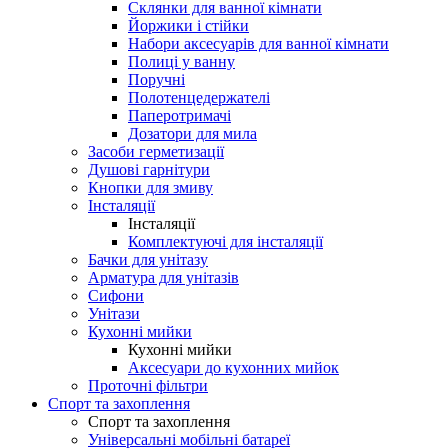
Склянки для ванної кімнати
Йоржики і стійки
Набори аксесуарів для ванної кімнати
Полиці у ванну
Поручні
Полотенцедержателі
Паперотримачі
Дозатори для мила
Засоби герметизації
Душові гарнітури
Кнопки для змиву
Інсталяції
Інсталяції
Комплектуючі для інсталяції
Бачки для унітазу
Арматура для унітазів
Сифони
Унітази
Кухонні мийки
Кухонні мийки
Аксесуари до кухонних мийок
Проточні фільтри
Спорт та захоплення
Спорт та захоплення
Універсальні мобільні батареї