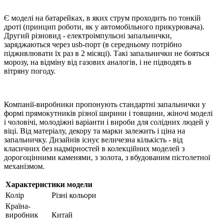
Є моделі на батарейках, в яких струм проходить по тонкій
дроті (принцип роботи, як у автомобільного прикурювача).
Другий різновид - електроімпульсні запальнички,
заряджаються через usb-порт (в середньому потрібно
підживлювати їх раз в 2 місяці). Такі запальнички не бояться
морозу, на відміну від газових аналогів, і не підводять в
вітряну погоду.
Компанії-виробники пропонують стандартні запальнички у
формі прямокутників різної ширини і товщини, жіночі моделі
і чоловічі, молодіжні варіанти і вироби для солідних людей у ​​
віці. Від матеріалу, декору та марки залежить і ціна на
запальничку. Дизайнів існує величезна кількість - від
класичних без надмірностей в колекційних моделей з
дорогоцінними каменями, з золота, з вбудованим пістолетної
механізмом.
Характеристики модели
Колір
Різні кольори
Країна-
виробник
Китай