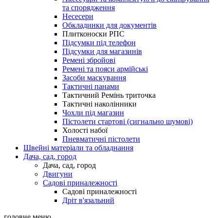
та спорядження
Несесери
Обкладинки для документів
Плитконоски РПС
Підсумки під телефон
Підсумки для магазинів
Ремені збройові
Ремені та пояси армійські
Засоби маскування
Тактичні панами
Тактичний Ремінь триточка
Тактичні наколінники
Чохли під магазин
Пістолети стартові (сигнально шумові)
Холості набої
Пневматичні пістолети
Швейні матеріали та обладнання
Дача, сад, город
Дача, сад, город
Двигуни
Садові приналежності
Садові приналежності
Дріт в'язальний
головне меню