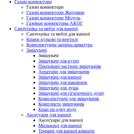
Газові конвектори
Газові конвектори
Газові конвектори Житомир
Газові конвектори Модуль
Газовые конвекторы АКОГ
Сантехніка та меблі для ванної
Сантехніка та меблі для ванної
Крани кульові та вентилі
Комплектуюча запірна арматура
Змішувачі
Змішувачі
Змішувачі для кухні
Приховані частини змішувачів
Аератори для змішувачів
Змішувачі для ванної
Змішувачі для раковини
Змішувачі для душа
Змішувачі для гігієнічного душу
Комплектуючі для змішувачів
Комплекти змішувачів
Кран на одну воду
Аксесуари для ванної
Аксесуари для ванної
Мильниці для ванної
Тримачі для ванної кімнати