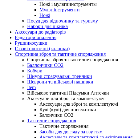
Ножі і мультиинструменты
Мультіінструменти
Ножі
Посуд для відпочинку та туризму
Набори для пікніка
Аксесуари до радіаторів
Радіатори опалення
Рушникосушки
Газові проточні (колонки)
Спортивна зброя та тактичне спорядження
Спортивна зброя та тактичне спорядження
Баллончики CO2
Кобури
Шнури страхувальні-тренчики
Шеврони та військові нашивки
Item
Військово тактичні Підсумки Аптечки
Аксесуари для зброї та комплектуючі
Аксесуари для зброї та комплектуючі
Кулі (кулі) для пневматики
Балончики CO2
Тактичне спорядження
Тактичне спорядження
Засоби для догляду за взуттям
Аксесуари та комплектуючі до екіпірування