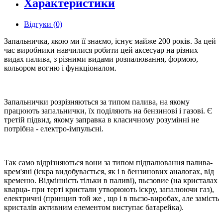
Характеристики
Відгуки (0)
Запальничка, якою ми її знаємо, існує майже 200 років. За цей
час виробники навчилися робити цей аксесуар на різних
видах палива, з різними видами розпалювання, формою,
кольором вогню і функціоналом.
Запальнички розрізняються за типом палива, на якому
працюють запальнички, їх поділяють на бензинові і газові. Є
третій підвид, якому заправка в класичному розумінні не
потрібна - електро-імпульсні.
Так само відрізняються вони за типом підпалювання палива-
крем'яні (іскра видобувається, як і в бензинових аналогах, від
кременю. Відмінність тільки в паливі), пьєзовие (на кристалах
кварца- при терті кристали утворюють іскру, запалюючи газ),
електричні (принцип той же , що і в пьєзо-виробах, але замість
кристалів активним елементом виступає батарейка).