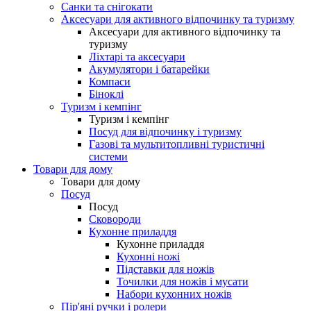
Санки та снігокати
Аксесуари для активного відпочинку та туризму
Аксесуари для активного відпочинку та
туризму
Ліхтарі та аксесуари
Акумулятори і батарейки
Компаси
Біноклі
Туризм і кемпінг
Туризм і кемпінг
Посуд для відпочинку і туризму
Газові та мультитопливні туристичні
системи
Товари для дому
Товари для дому
Посуд
Посуд
Сковороди
Кухонне приладдя
Кухонне приладдя
Кухонні ножі
Підставки для ножів
Точилки для ножів і мусати
Набори кухонних ножів
Пір'яні ручки і ролери