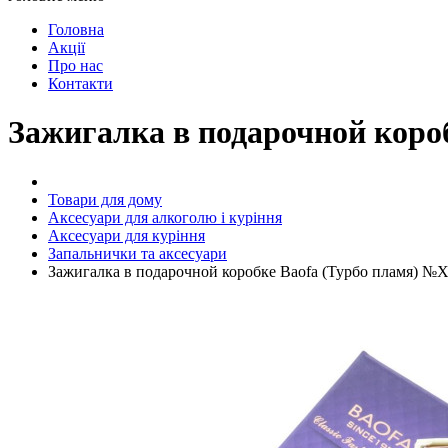
Головна
Акції
Про нас
Контакти
Зажигалка в подарочной коро
Товари для дому
Аксесуари для алкоголю і куріння
Аксесуари для куріння
Запальнички та аксесуари
Зажигалка в подарочной коробке Baofa (Турбо пламя) №X