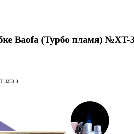
бке Baofa (Турбо пламя) №XT-3
T-3253-3