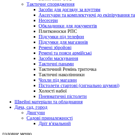
Тактичне спорядження
Засоби для догляду за взуттям
Аксесуари та комплектуючі до екіпірування т
Несесери
Обкладинки для документів
Плитконоски РПС
Підсумки під телефон
Підсумки для магазинів
Ремені збройові
Ремені та пояси армійські
Засоби маскування
Тактичні панами
Тактичний Ремінь триточка
Тактичні наколінники
Чохли під магазин
Пістолети стартові (сигнально шумові)
Холості набої
Пневматичні пістолети
Швейні матеріали та обладнання
Дача, сад, город
Двигуни
Садові приналежності
Дріт в'язальний
головне меню