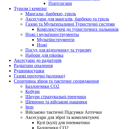
Портсигари
Туризм і кемпінг
Мангалы, барбекю, гриль
Аксесуари для мангалів, барбекю та гриль
Газові та Мультипаливні Туристичні системи
Комплектуючі до туристичних пальників
Ножі і мультиинструменты
Мультіінструменти
Ножі
Посуд для відпочинку та туризму
Набори для пікніка
Аксесуари до радіаторів
Радіатори опалення
Рушникосушки
Газові проточні (колонки)
Спортивна зброя та тактичне спорядження
Баллончики CO2
Кобури
Шнури страхувальні-тренчики
Шеврони та військові нашивки
Item
Військово тактичні Підсумки Аптечки
Аксесуари для зброї та комплектуючі
Кулі (кулі) для пневматики
Балончики CO2