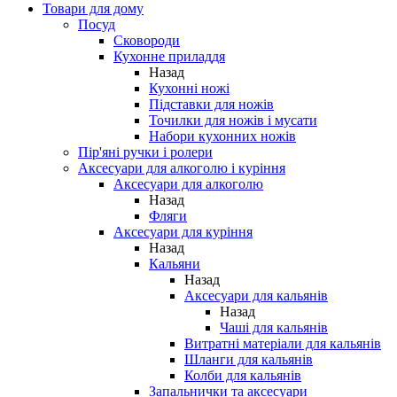
Товари для дому
Посуд
Сковороди
Кухонне приладдя
Назад
Кухонні ножі
Підставки для ножів
Точилки для ножів і мусати
Набори кухонних ножів
Пір'яні ручки і ролери
Аксесуари для алкоголю і куріння
Аксесуари для алкоголю
Назад
Фляги
Аксесуари для куріння
Назад
Кальяни
Назад
Аксесуари для кальянів
Назад
Чаші для кальянів
Витратні матеріали для кальянів
Шланги для кальянів
Колби для кальянів
Запальнички та аксесуари