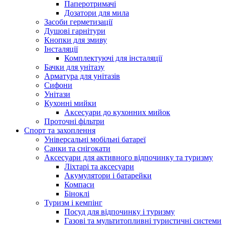
Паперотримачі
Дозатори для мила
Засоби герметизації
Душові гарнітури
Кнопки для змиву
Інсталяції
Комплектуючі для інсталяції
Бачки для унітазу
Арматура для унітазів
Сифони
Унітази
Кухонні мийки
Аксесуари до кухонних мийок
Проточні фільтри
Спорт та захоплення
Універсальні мобільні батареї
Санки та снігокати
Аксесуари для активного відпочинку та туризму
Ліхтарі та аксесуари
Акумулятори і батарейки
Компаси
Біноклі
Туризм і кемпінг
Посуд для відпочинку і туризму
Газові та мультитопливні туристичні системи