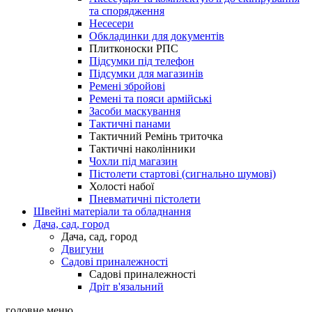
та спорядження
Несесери
Обкладинки для документів
Плитконоски РПС
Підсумки під телефон
Підсумки для магазинів
Ремені збройові
Ремені та пояси армійські
Засоби маскування
Тактичні панами
Тактичний Ремінь триточка
Тактичні наколінники
Чохли під магазин
Пістолети стартові (сигнально шумові)
Холості набої
Пневматичні пістолети
Швейні матеріали та обладнання
Дача, сад, город
Дача, сад, город
Двигуни
Садові приналежності
Садові приналежності
Дріт в'язальний
головне меню