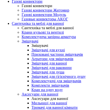
Газові конвектори
Газові конвектори
Газові конвектори Житомир
Газові конвектори Модуль
Газовые конвекторы АКОГ
Сантехніка та меблі для ванної
Сантехніка та меблі для ванної
Крани кульові та вентилі
Комплектуюча запірна арматура
Змішувачі
Змішувачі
Змішувачі для кухні
Приховані частини змішувачів
Аератори для змішувачів
Змішувачі для ванної
Змішувачі для раковини
Змішувачі для душа
Змішувачі для гігієнічного душу
Комплектуючі для змішувачів
Комплекти змішувачів
Кран на одну воду
Аксесуари для ванної
Аксесуари для ванної
Мильниці для ванної
Тримачі для ванної кімнати