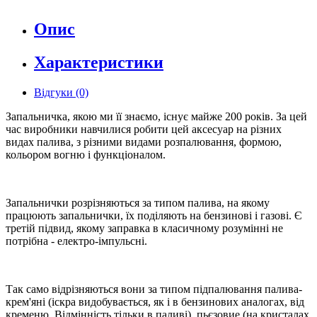
Опис
Характеристики
Відгуки (0)
Запальничка, якою ми її знаємо, існує майже 200 років. За цей
час виробники навчилися робити цей аксесуар на різних
видах палива, з різними видами розпалювання, формою,
кольором вогню і функціоналом.
Запальнички розрізняються за типом палива, на якому
працюють запальнички, їх поділяють на бензинові і газові. Є
третій підвид, якому заправка в класичному розумінні не
потрібна - електро-імпульсні.
Так само відрізняються вони за типом підпалювання палива-
крем'яні (іскра видобувається, як і в бензинових аналогах, від
кременю. Відмінність тільки в паливі), пьєзовие (на кристалах