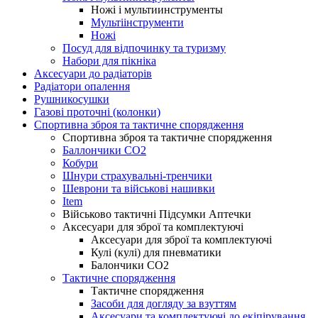
Ножі і мультиинструменты
Мультіінструменти
Ножі
Посуд для відпочинку та туризму
Набори для пікніка
Аксесуари до радіаторів
Радіатори опалення
Рушникосушки
Газові проточні (колонки)
Спортивна зброя та тактичне спорядження
Спортивна зброя та тактичне спорядження
Баллончики CO2
Кобури
Шнури страхувальні-тренчики
Шеврони та військові нашивки
Item
Військово тактичні Підсумки Аптечки
Аксесуари для зброї та комплектуючі
Аксесуари для зброї та комплектуючі
Кулі (кулі) для пневматики
Балончики CO2
Тактичне спорядження
Тактичне спорядження
Засоби для догляду за взуттям
Аксесуари та комплектуючі до екіпірування