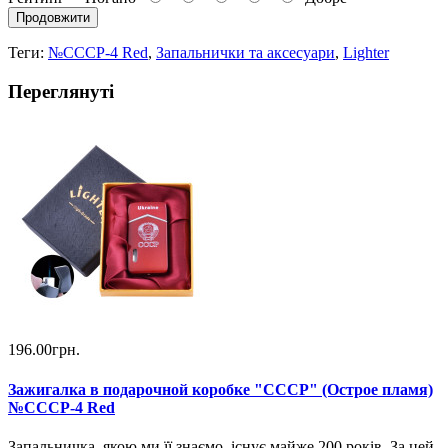
Продовжити
Теги:
№СССР-4 Red
,
Запальнички та аксесуари
,
Lighter
Переглянуті
196.00грн.
Зажигалка в подарочной коробке "СССР" (Острое пламя)
№СССР-4 Red
Запальничка, якою ми її знаємо, існує майже 200 років. За цей