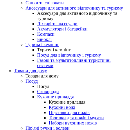
Санки та снігокати
Аксесуари для активного відпочинку та туризму
Аксесуари для активного відпочинку та
туризму
Ліхтарі та аксесуари
Акумулятори і батарейки
Компаси
Біноклі
Туризм і кемпінг
Туризм і кемпінг
Посуд для відпочинку і туризму
Газові та мультитопливні туристичні
системи
Товари для дому
Товари для дому
Посуд
Посуд
Сковороди
Кухонне приладдя
Кухонне приладдя
Кухонні ножі
Підставки для ножів
Точилки для ножів і мусати
Набори кухонних ножів
Пір'яні ручки і ролери