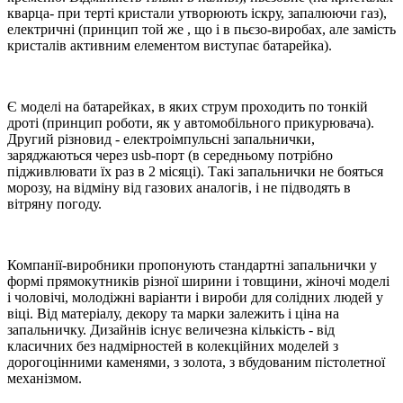
кварца- при терті кристали утворюють іскру, запалюючи газ),
електричні (принцип той же , що і в пьєзо-виробах, але замість
кристалів активним елементом виступає батарейка).
Є моделі на батарейках, в яких струм проходить по тонкій
дроті (принцип роботи, як у автомобільного прикурювача).
Другий різновид - електроімпульсні запальнички,
заряджаються через usb-порт (в середньому потрібно
підживлювати їх раз в 2 місяці). Такі запальнички не бояться
морозу, на відміну від газових аналогів, і не підводять в
вітряну погоду.
Компанії-виробники пропонують стандартні запальнички у
формі прямокутників різної ширини і товщини, жіночі моделі
і чоловічі, молодіжні варіанти і вироби для солідних людей у ​​
віці. Від матеріалу, декору та марки залежить і ціна на
запальничку. Дизайнів існує величезна кількість - від
класичних без надмірностей в колекційних моделей з
дорогоцінними каменями, з золота, з вбудованим пістолетної
механізмом.