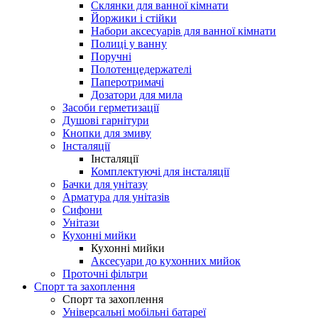
Склянки для ванної кімнати
Йоржики і стійки
Набори аксесуарів для ванної кімнати
Полиці у ванну
Поручні
Полотенцедержателі
Паперотримачі
Дозатори для мила
Засоби герметизації
Душові гарнітури
Кнопки для змиву
Інсталяції
Інсталяції
Комплектуючі для інсталяції
Бачки для унітазу
Арматура для унітазів
Сифони
Унітази
Кухонні мийки
Кухонні мийки
Аксесуари до кухонних мийок
Проточні фільтри
Спорт та захоплення
Спорт та захоплення
Універсальні мобільні батареї