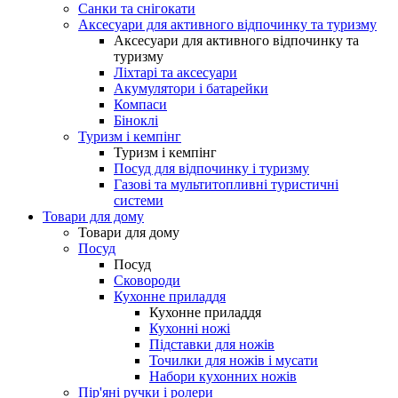
Санки та снігокати
Аксесуари для активного відпочинку та туризму
Аксесуари для активного відпочинку та
туризму
Ліхтарі та аксесуари
Акумулятори і батарейки
Компаси
Біноклі
Туризм і кемпінг
Туризм і кемпінг
Посуд для відпочинку і туризму
Газові та мультитопливні туристичні
системи
Товари для дому
Товари для дому
Посуд
Посуд
Сковороди
Кухонне приладдя
Кухонне приладдя
Кухонні ножі
Підставки для ножів
Точилки для ножів і мусати
Набори кухонних ножів
Пір'яні ручки і ролери