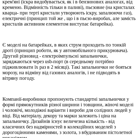
крем'яні (іскра видобувається, як і в бензинових аналогах, від
кременю. Відмінність тільки в паливі), пьєзовие (на кристалах
кварца- при терті кристали утворюють іскру, запалюючи газ),
електричні (принцип той же , що і в пьєзо-виробах, але замість
кристалів активним елементом виступає батарейка).
Є моделі на батарейках, в яких струм проходить по тонкій
дроті (принцип роботи, як у автомобільного прикурювача).
Другий різновид - електроімпульсні запальнички,
заряджаються через usb-порт (в середньому потрібно
підживлювати їх раз в 2 місяці). Такі запальнички не бояться
морозу, на відміну від газових аналогів, і не підводять в
вітряну погоду.
Компанії-виробники пропонують стандартні запальнички у
формі прямокутників різної ширини і товщини, жіночі моделі
і чоловічі, молодіжні варіанти і вироби для солідних людей у ​​
віці. Від матеріалу, декору та марки залежить і ціна на
запальничку. Дизайнів існує величезна кількість - від
класичних без надмірностей в колекційних моделей з
дорогоцінними каменями, з золота, з вбудованим пістолетної
механізмом.