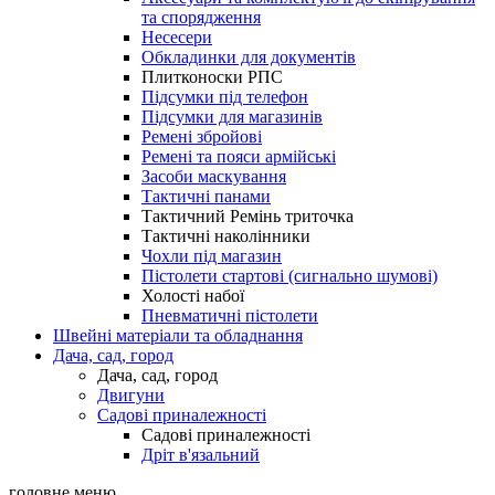
та спорядження
Несесери
Обкладинки для документів
Плитконоски РПС
Підсумки під телефон
Підсумки для магазинів
Ремені збройові
Ремені та пояси армійські
Засоби маскування
Тактичні панами
Тактичний Ремінь триточка
Тактичні наколінники
Чохли під магазин
Пістолети стартові (сигнально шумові)
Холості набої
Пневматичні пістолети
Швейні матеріали та обладнання
Дача, сад, город
Дача, сад, город
Двигуни
Садові приналежності
Садові приналежності
Дріт в'язальний
головне меню