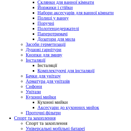
Склянки для ванної кімнати
Йоржики і стійки
Набори аксесуарів для ванної кімнати
Полиці у ванну
Поручні
Полотенцедержателі
Паперотримачі
Дозатори для мила
Засоби герметизації
Душові гарнітури
Кнопки для змиву
Інсталяції
Інсталяції
Комплектуючі для інсталяції
Бачки для унітазу
Арматура для унітазів
Сифони
Унітази
Кухонні мийки
Кухонні мийки
Аксесуари до кухонних мийок
Проточні фільтри
Спорт та захоплення
Спорт та захоплення
Універсальні мобільні батареї