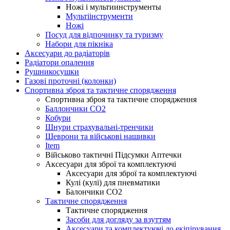
Ножі і мультиинструменты
Мультіінструменти
Ножі
Посуд для відпочинку та туризму
Набори для пікніка
Аксесуари до радіаторів
Радіатори опалення
Рушникосушки
Газові проточні (колонки)
Спортивна зброя та тактичне спорядження
Спортивна зброя та тактичне спорядження
Баллончики CO2
Кобури
Шнури страхувальні-тренчики
Шеврони та військові нашивки
Item
Військово тактичні Підсумки Аптечки
Аксесуари для зброї та комплектуючі
Аксесуари для зброї та комплектуючі
Кулі (кулі) для пневматики
Балончики CO2
Тактичне спорядження
Тактичне спорядження
Засоби для догляду за взуттям
Аксесуари та комплектуючі до екіпірування