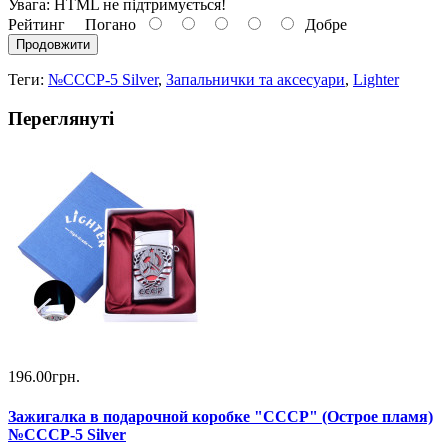
Увага:
HTML не підтримується!
Рейтинг
Погано
Добре
Продовжити
Теги:
№СССР-5 Silver
,
Запальнички та аксесуари
,
Lighter
Переглянуті
196.00грн.
Зажигалка в подарочной коробке "СССР" (Острое пламя)
№СССР-5 Silver