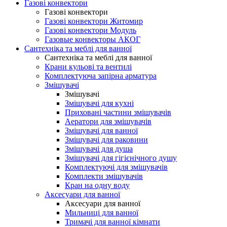
Газові конвектори
Газові конвектори
Газові конвектори Житомир
Газові конвектори Модуль
Газовые конвекторы АКОГ
Сантехніка та меблі для ванної
Сантехніка та меблі для ванної
Крани кульові та вентилі
Комплектуюча запірна арматура
Змішувачі
Змішувачі
Змішувачі для кухні
Приховані частини змішувачів
Аератори для змішувачів
Змішувачі для ванної
Змішувачі для раковини
Змішувачі для душа
Змішувачі для гігієнічного душу
Комплектуючі для змішувачів
Комплекти змішувачів
Кран на одну воду
Аксесуари для ванної
Аксесуари для ванної
Мильниці для ванної
Тримачі для ванної кімнати