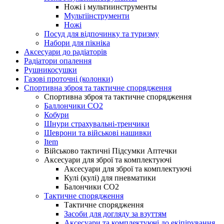
Ножі і мультиинструменты
Мультіінструменти
Ножі
Посуд для відпочинку та туризму
Набори для пікніка
Аксесуари до радіаторів
Радіатори опалення
Рушникосушки
Газові проточні (колонки)
Спортивна зброя та тактичне спорядження
Спортивна зброя та тактичне спорядження
Баллончики CO2
Кобури
Шнури страхувальні-тренчики
Шеврони та військові нашивки
Item
Військово тактичні Підсумки Аптечки
Аксесуари для зброї та комплектуючі
Аксесуари для зброї та комплектуючі
Кулі (кулі) для пневматики
Балончики CO2
Тактичне спорядження
Тактичне спорядження
Засоби для догляду за взуттям
Аксесуари та комплектуючі до екіпірування