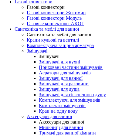
Газові конвектори
Газові конвектори
Газові конвектори Житомир
Газові конвектори Модуль
Газовые конвекторы АКОГ
Сантехніка та меблі для ванної
Сантехніка та меблі для ванної
Крани кульові та вентилі
Комплектуюча запірна арматура
Змішувачі
Змішувачі
Змішувачі для кухні
Приховані частини змішувачів
Аератори для змішувачів
Змішувачі для ванної
Змішувачі для раковини
Змішувачі для душа
Змішувачі для гігієнічного душу
Комплектуючі для змішувачів
Комплекти змішувачів
Кран на одну воду
Аксесуари для ванної
Аксесуари для ванної
Мильниці для ванної
Тримачі для ванної кімнати