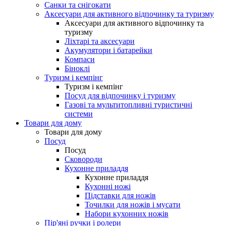
Санки та снігокати
Аксесуари для активного відпочинку та туризму
Аксесуари для активного відпочинку та
туризму
Ліхтарі та аксесуари
Акумулятори і батарейки
Компаси
Біноклі
Туризм і кемпінг
Туризм і кемпінг
Посуд для відпочинку і туризму
Газові та мультитопливні туристичні
системи
Товари для дому
Товари для дому
Посуд
Посуд
Сковороди
Кухонне приладдя
Кухонне приладдя
Кухонні ножі
Підставки для ножів
Точилки для ножів і мусати
Набори кухонних ножів
Пір'яні ручки і ролери