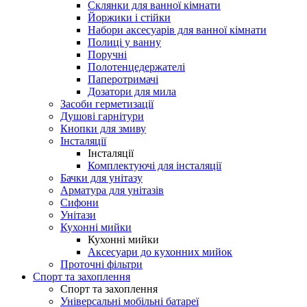
Склянки для ванної кімнати
Йоржики і стійки
Набори аксесуарів для ванної кімнати
Полиці у ванну
Поручні
Полотенцедержателі
Паперотримачі
Дозатори для мила
Засоби герметизації
Душові гарнітури
Кнопки для змиву
Інсталяції
Інсталяції
Комплектуючі для інсталяції
Бачки для унітазу
Арматура для унітазів
Сифони
Унітази
Кухонні мийки
Кухонні мийки
Аксесуари до кухонних мийок
Проточні фільтри
Спорт та захоплення
Спорт та захоплення
Універсальні мобільні батареї