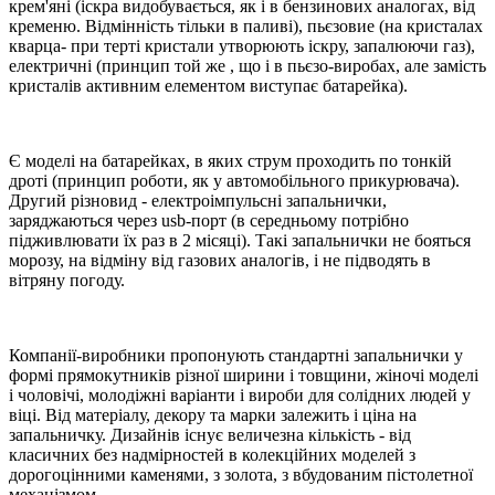
крем'яні (іскра видобувається, як і в бензинових аналогах, від
кременю. Відмінність тільки в паливі), пьєзовие (на кристалах
кварца- при терті кристали утворюють іскру, запалюючи газ),
електричні (принцип той же , що і в пьєзо-виробах, але замість
кристалів активним елементом виступає батарейка).
Є моделі на батарейках, в яких струм проходить по тонкій
дроті (принцип роботи, як у автомобільного прикурювача).
Другий різновид - електроімпульсні запальнички,
заряджаються через usb-порт (в середньому потрібно
підживлювати їх раз в 2 місяці). Такі запальнички не бояться
морозу, на відміну від газових аналогів, і не підводять в
вітряну погоду.
Компанії-виробники пропонують стандартні запальнички у
формі прямокутників різної ширини і товщини, жіночі моделі
і чоловічі, молодіжні варіанти і вироби для солідних людей у ​​
віці. Від матеріалу, декору та марки залежить і ціна на
запальничку. Дизайнів існує величезна кількість - від
класичних без надмірностей в колекційних моделей з
дорогоцінними каменями, з золота, з вбудованим пістолетної
механізмом.