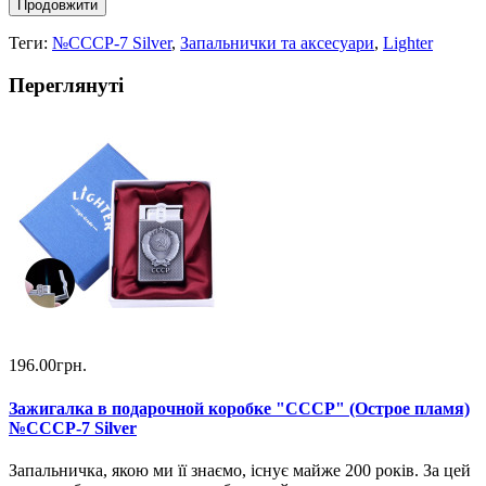
Продовжити
Теги:
№СССР-7 Silver
,
Запальнички та аксесуари
,
Lighter
Переглянуті
196.00грн.
Зажигалка в подарочной коробке "СССР" (Острое пламя)
№СССР-7 Silver
Запальничка, якою ми її знаємо, існує майже 200 років. За цей