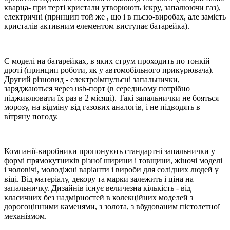
кварца- при терті кристали утворюють іскру, запалюючи газ),
електричні (принцип той же , що і в пьєзо-виробах, але замість
кристалів активним елементом виступає батарейка).
Є моделі на батарейках, в яких струм проходить по тонкій
дроті (принцип роботи, як у автомобільного прикурювача).
Другий різновид - електроімпульсні запальнички,
заряджаються через usb-порт (в середньому потрібно
підживлювати їх раз в 2 місяці). Такі запальнички не бояться
морозу, на відміну від газових аналогів, і не підводять в
вітряну погоду.
Компанії-виробники пропонують стандартні запальнички у
формі прямокутників різної ширини і товщини, жіночі моделі
і чоловічі, молодіжні варіанти і вироби для солідних людей у ​​
віці. Від матеріалу, декору та марки залежить і ціна на
запальничку. Дизайнів існує величезна кількість - від
класичних без надмірностей в колекційних моделей з
дорогоцінними каменями, з золота, з вбудованим пістолетної
механізмом.