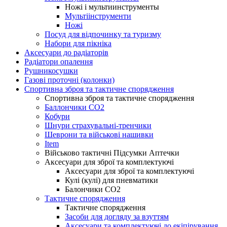
Ножі і мультиинструменты
Мультіінструменти
Ножі
Посуд для відпочинку та туризму
Набори для пікніка
Аксесуари до радіаторів
Радіатори опалення
Рушникосушки
Газові проточні (колонки)
Спортивна зброя та тактичне спорядження
Спортивна зброя та тактичне спорядження
Баллончики CO2
Кобури
Шнури страхувальні-тренчики
Шеврони та військові нашивки
Item
Військово тактичні Підсумки Аптечки
Аксесуари для зброї та комплектуючі
Аксесуари для зброї та комплектуючі
Кулі (кулі) для пневматики
Балончики CO2
Тактичне спорядження
Тактичне спорядження
Засоби для догляду за взуттям
Аксесуари та комплектуючі до екіпірування