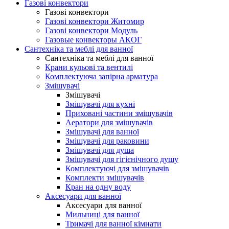
Газові конвектори
Газові конвектори
Газові конвектори Житомир
Газові конвектори Модуль
Газовые конвекторы АКОГ
Сантехніка та меблі для ванної
Сантехніка та меблі для ванної
Крани кульові та вентилі
Комплектуюча запірна арматура
Змішувачі
Змішувачі
Змішувачі для кухні
Приховані частини змішувачів
Аератори для змішувачів
Змішувачі для ванної
Змішувачі для раковини
Змішувачі для душа
Змішувачі для гігієнічного душу
Комплектуючі для змішувачів
Комплекти змішувачів
Кран на одну воду
Аксесуари для ванної
Аксесуари для ванної
Мильниці для ванної
Тримачі для ванної кімнати