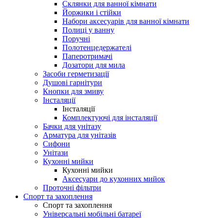
Склянки для ванної кімнати
Йоржики і стійки
Набори аксесуарів для ванної кімнати
Полиці у ванну
Поручні
Полотенцедержателі
Паперотримачі
Дозатори для мила
Засоби герметизації
Душові гарнітури
Кнопки для змиву
Інсталяції
Інсталяції
Комплектуючі для інсталяції
Бачки для унітазу
Арматура для унітазів
Сифони
Унітази
Кухонні мийки
Кухонні мийки
Аксесуари до кухонних мийок
Проточні фільтри
Спорт та захоплення
Спорт та захоплення
Універсальні мобільні батареї