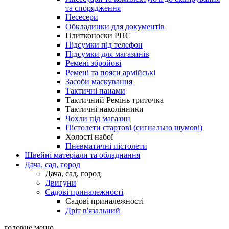
та спорядження
Несесери
Обкладинки для документів
Плитконоски РПС
Підсумки під телефон
Підсумки для магазинів
Ремені збройові
Ремені та пояси армійські
Засоби маскування
Тактичні панами
Тактичний Ремінь триточка
Тактичні наколінники
Чохли під магазин
Пістолети стартові (сигнально шумові)
Холості набої
Пневматичні пістолети
Швейні матеріали та обладнання
Дача, сад, город
Дача, сад, город
Двигуни
Садові приналежності
Садові приналежності
Дріт в'язальний
головне меню