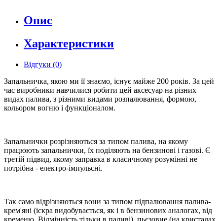
Опис
Характеристики
Відгуки (0)
Запальничка, якою ми її знаємо, існує майже 200 років. За цей
час виробники навчилися робити цей аксесуар на різних
видах палива, з різними видами розпалювання, формою,
кольором вогню і функціоналом.
Запальнички розрізняються за типом палива, на якому
працюють запальнички, їх поділяють на бензинові і газові. Є
третій підвид, якому заправка в класичному розумінні не
потрібна - електро-імпульсні.
Так само відрізняються вони за типом підпалювання палива-
крем'яні (іскра видобувається, як і в бензинових аналогах, від
кременю. Відмінність тільки в паливі), пьєзовие (на кристалах