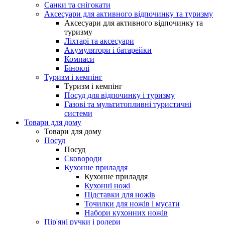
Санки та снігокати
Аксесуари для активного відпочинку та туризму
Аксесуари для активного відпочинку та
туризму
Ліхтарі та аксесуари
Акумулятори і батарейки
Компаси
Біноклі
Туризм і кемпінг
Туризм і кемпінг
Посуд для відпочинку і туризму
Газові та мультитопливні туристичні
системи
Товари для дому
Товари для дому
Посуд
Посуд
Сковороди
Кухонне приладдя
Кухонне приладдя
Кухонні ножі
Підставки для ножів
Точилки для ножів і мусати
Набори кухонних ножів
Пір'яні ручки і ролери