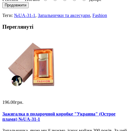
Продовжити
Теги:
№UA-31-1
,
Запальнички та аксесуари
,
Fashion
Переглянуті
196.00грн.
Зажигалка в подарочной коробке "Украина" (Острое
пламя) №UA-31-1
Запальничка, якою ми її знаємо, існує майже 200 років. За цей