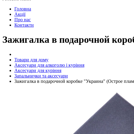
Головна
Акції
Про нас
Контакти
Зажигалка в подарочной коро
Товари для дому
Аксесуари для алкоголю і куріння
Аксесуари для куріння
Запальнички та аксесуари
Зажигалка в подарочной коробке "Украина" (Острое плам