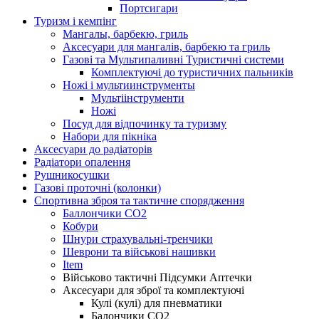
Портсигари
Туризм і кемпінг
Мангалы, барбекю, гриль
Аксесуари для мангалів, барбекю та гриль
Газові та Мультипаливні Туристичні системи
Комплектуючі до туристичних пальників
Ножі і мультиинструменты
Мультіінструменти
Ножі
Посуд для відпочинку та туризму
Набори для пікніка
Аксесуари до радіаторів
Радіатори опалення
Рушникосушки
Газові проточні (колонки)
Спортивна зброя та тактичне спорядження
Баллончики CO2
Кобури
Шнури страхувальні-тренчики
Шеврони та військові нашивки
Item
Військово тактичні Підсумки Аптечки
Аксесуари для зброї та комплектуючі
Кулі (кулі) для пневматики
Балончики CO2