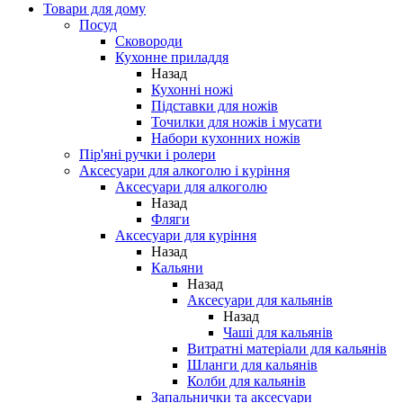
Товари для дому
Посуд
Сковороди
Кухонне приладдя
Назад
Кухонні ножі
Підставки для ножів
Точилки для ножів і мусати
Набори кухонних ножів
Пір'яні ручки і ролери
Аксесуари для алкоголю і куріння
Аксесуари для алкоголю
Назад
Фляги
Аксесуари для куріння
Назад
Кальяни
Назад
Аксесуари для кальянів
Назад
Чаші для кальянів
Витратні матеріали для кальянів
Шланги для кальянів
Колби для кальянів
Запальнички та аксесуари