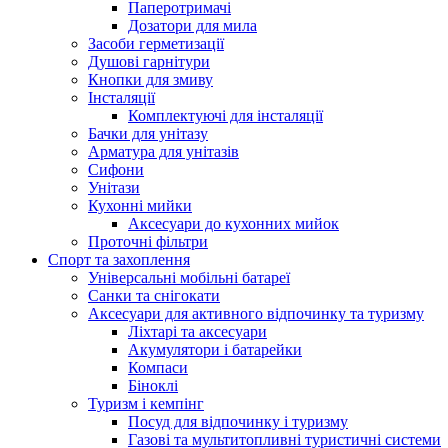
Паперотримачі
Дозатори для мила
Засоби герметизації
Душові гарнітури
Кнопки для змиву
Інсталяції
Комплектуючі для інсталяції
Бачки для унітазу
Арматура для унітазів
Сифони
Унітази
Кухонні мийки
Аксесуари до кухонних мийок
Проточні фільтри
Спорт та захоплення
Універсальні мобільні батареї
Санки та снігокати
Аксесуари для активного відпочинку та туризму
Ліхтарі та аксесуари
Акумулятори і батарейки
Компаси
Біноклі
Туризм і кемпінг
Посуд для відпочинку і туризму
Газові та мультитопливні туристичні системи