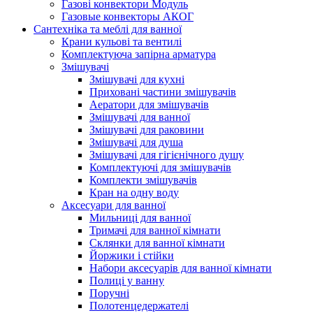
Газові конвектори Модуль
Газовые конвекторы АКОГ
Сантехніка та меблі для ванної
Крани кульові та вентилі
Комплектуюча запірна арматура
Змішувачі
Змішувачі для кухні
Приховані частини змішувачів
Аератори для змішувачів
Змішувачі для ванної
Змішувачі для раковини
Змішувачі для душа
Змішувачі для гігієнічного душу
Комплектуючі для змішувачів
Комплекти змішувачів
Кран на одну воду
Аксесуари для ванної
Мильниці для ванної
Тримачі для ванної кімнати
Склянки для ванної кімнати
Йоржики і стійки
Набори аксесуарів для ванної кімнати
Полиці у ванну
Поручні
Полотенцедержателі