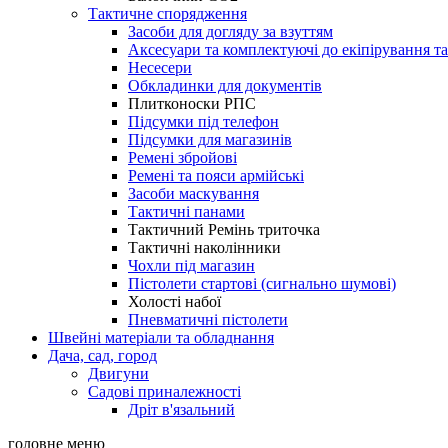
Тактичне спорядження
Засоби для догляду за взуттям
Аксесуари та комплектуючі до екіпірування т
Несесери
Обкладинки для документів
Плитконоски РПС
Підсумки під телефон
Підсумки для магазинів
Ремені збройові
Ремені та пояси армійські
Засоби маскування
Тактичні панами
Тактичний Ремінь триточка
Тактичні наколінники
Чохли під магазин
Пістолети стартові (сигнально шумові)
Холості набої
Пневматичні пістолети
Швейні матеріали та обладнання
Дача, сад, город
Двигуни
Садові приналежності
Дріт в'язальний
головне меню