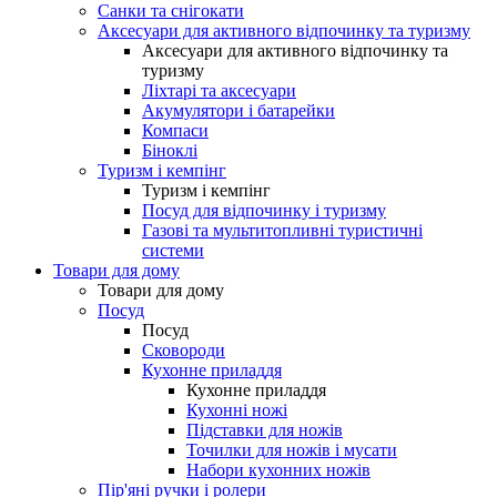
Санки та снігокати
Аксесуари для активного відпочинку та туризму
Аксесуари для активного відпочинку та
туризму
Ліхтарі та аксесуари
Акумулятори і батарейки
Компаси
Біноклі
Туризм і кемпінг
Туризм і кемпінг
Посуд для відпочинку і туризму
Газові та мультитопливні туристичні
системи
Товари для дому
Товари для дому
Посуд
Посуд
Сковороди
Кухонне приладдя
Кухонне приладдя
Кухонні ножі
Підставки для ножів
Точилки для ножів і мусати
Набори кухонних ножів
Пір'яні ручки і ролери