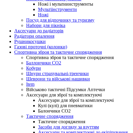
Ножі і мультиинструменты
Мультіінструменти
Ножі
Посуд для відпочинку та туризму
Набори для пікніка
Аксесуари до радіаторів
Радіатори опалення
Рушникосушки
Газові проточні (колонки)
Спортивна зброя та тактичне спорядження
Спортивна зброя та тактичне спорядження
Баллончики CO2
Кобури
Шнури страхувальні-тренчики
Шеврони та військові нашивки
Item
Військово тактичні Підсумки Аптечки
Аксесуари для зброї та комплектуючі
Аксесуари для зброї та комплектуючі
Кулі (кулі) для пневматики
Балончики CO2
Тактичне спорядження
Тактичне спорядження
Засоби для догляду за взуттям
Аксесуари та комплектуючі до екіпірування