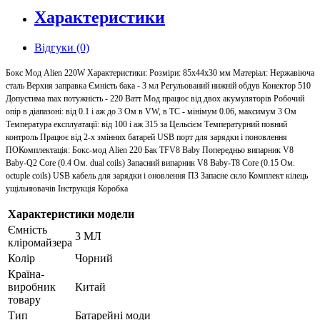
Характеристики
Відгуки (0)
Бокс Мод Alien 220W Характеристики: Розміри: 85х44х30 мм Матеріал: Нержавіюча
сталь Верхня заправка Ємність бака - 3 мл Регульований нижній обдув Конектор 510
Допустима max потужність - 220 Ватт Мод працює від двох акумуляторів Робочий
опір в діапазоні: від 0.1 і аж до 3 Ом в VW, в TC - мінімум 0.06, максимум 3 Ом
Температура експлуатації: від 100 і аж 315 за Цельсієм Температурний повний
контроль Працює від 2-х змінних батарей USB порт для зарядки і поновлення
ПОКомплектація: Бокс-мод Alien 220 Бак TFV8 Baby Попередньо випарник V8
Baby-Q2 Core (0.4 Ом. dual coils) Запасний випарник V8 Baby-T8 Core (0.15 Ом.
octuple coils) USB кабель для зарядки і оновлення ПЗ Запасне скло Комплект кілець
ущільнювачів Інструкція Коробка
Характеристики модели
Ємність
3 МЛ
кліромайзера
Колір
Чорний
Країна-
виробник
Китай
товару
Тип
Батарейні моди