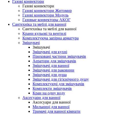
Газові конвектори
Газові конвектори
Газові конвектори Житомир
Газові конвектори Модуль
Газовые конвекторы АКОГ
Сантехніка та меблі для ванної
Сантехніка та меблі для ванної
Крани кульові та вентилі
Комплектуюча запірна арматура
Змішувачі
Змішувачі
Змішувачі для кухні
Приховані частини змішувачів
Аератори для змішувачів
Змішувачі для ванної
Змішувачі для раковини
Змішувачі для душа
Змішувачі для гігієнічного душу
Комплектуючі для змішувачів
Комплекти змішувачів
Кран на одну воду
Аксесуари для ванної
Аксесуари для ванної
Мильниці для ванної
Тримачі для ванної кімнати