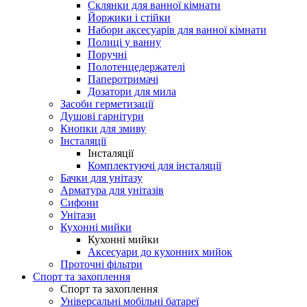
Склянки для ванної кімнати
Йоржики і стійки
Набори аксесуарів для ванної кімнати
Полиці у ванну
Поручні
Полотенцедержателі
Паперотримачі
Дозатори для мила
Засоби герметизації
Душові гарнітури
Кнопки для змиву
Інсталяції
Інсталяції
Комплектуючі для інсталяції
Бачки для унітазу
Арматура для унітазів
Сифони
Унітази
Кухонні мийки
Кухонні мийки
Аксесуари до кухонних мийок
Проточні фільтри
Спорт та захоплення
Спорт та захоплення
Універсальні мобільні батареї