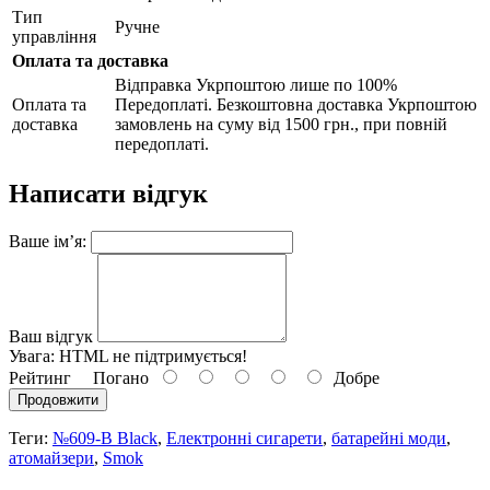
Тип
Ручне
управління
Оплата та доставка
Відправка Укрпоштою лише по 100%
Оплата та
Передоплаті. Безкоштовна доставка Укрпоштою
доставка
замовлень на суму від 1500 грн., при повній
передоплаті.
Написати відгук
Ваше ім’я:
Ваш відгук
Увага:
HTML не підтримується!
Рейтинг
Погано
Добре
Продовжити
Теги:
№609-B Black
,
Електронні сигарети
,
батарейні моди
,
атомайзери
,
Smok