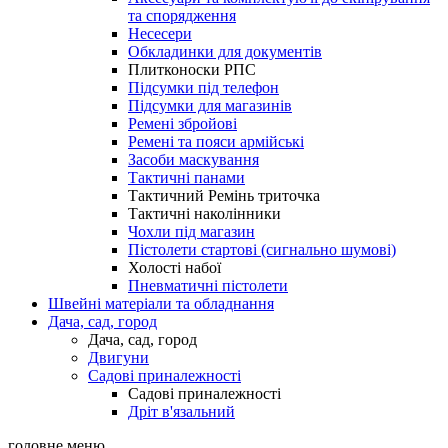
та спорядження
Несесери
Обкладинки для документів
Плитконоски РПС
Підсумки під телефон
Підсумки для магазинів
Ремені збройові
Ремені та пояси армійські
Засоби маскування
Тактичні панами
Тактичний Ремінь триточка
Тактичні наколінники
Чохли під магазин
Пістолети стартові (сигнально шумові)
Холості набої
Пневматичні пістолети
Швейні матеріали та обладнання
Дача, сад, город
Дача, сад, город
Двигуни
Садові приналежності
Садові приналежності
Дріт в'язальний
головне меню